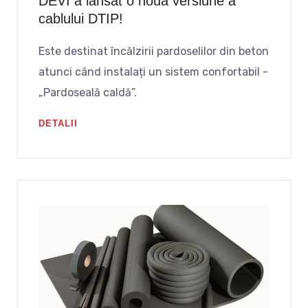
DEVI a lansat o nouă versiune a
cablului DTIP!
Este destinat încălzirii pardoselilor din beton
atunci când instalați un sistem confortabil -
„Pardoseală caldă”.
DETALII