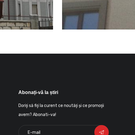
Abonați-vă la știri
Doriţi să fiţi la curent ce noutăţi şi ce promoţii
avem? Abonati-va!