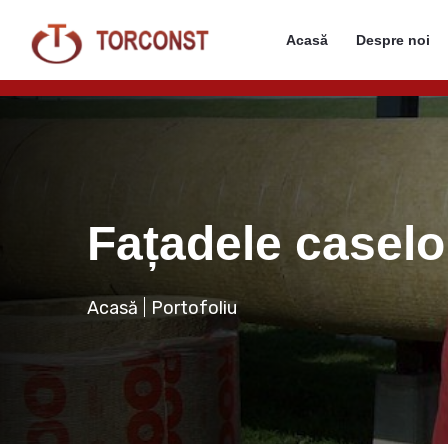
Acasă
Despre noi
Fațadele caselo
Acasă
Portofoliu