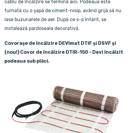
cablu de încălzire se termină aici. Podeaua este
turnată cu o șapă de ciment-nisip, având grijă să nu
lase buzunarele de aer. După ce s-a întărit, se
instalează pardoseala decorativă.
Covorașe de încălzire DEVImat DTIF și DSVF și
(nou!) Covor de încălzire DTIR-150 - Devi încălzit
podeaua sub plăci.